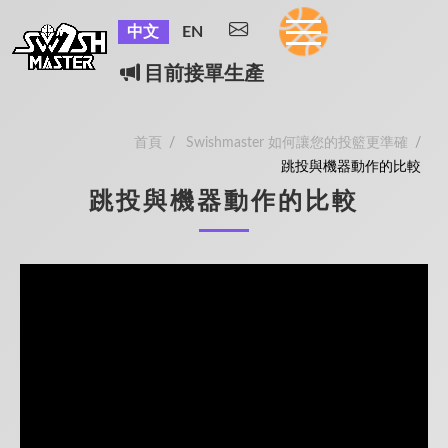
中文
EN
目前接單生產
首頁
Swishmaster 如何讓您的投籃更準確
跳投與機器動作的比較
跳投與機器動作的比較