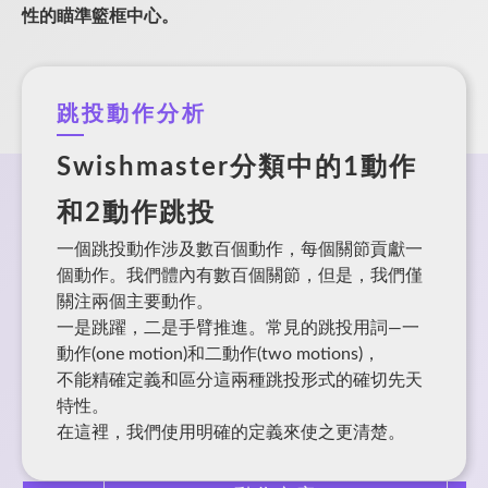
性的瞄準籃框中心。
跳投動作分析
Swishmaster分類中的1動作
和2動作跳投
一個跳投動作涉及數百個動作，每個關節貢獻一
個動作。我們體內有數百個關節，但是，我們僅
關注兩個主要動作。
一是跳躍，二是手臂推進。常見的跳投用詞—一
動作(one motion)和二動作(two motions)，
不能精確定義和區分這兩種跳投形式的確切先天
特性。
在這裡，我們使用明確的定義來使之更清楚。